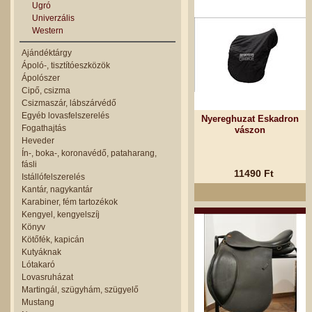
Ugró
Univerzális
Western
Ajándéktárgy
Ápoló-, tisztítóeszközök
Ápolószer
Cipő, csizma
Csizmaszár, lábszárvédő
Egyéb lovasfelszerelés
Nyereghuzat Eskadron
Fogathajtás
vászon
Heveder
Ín-, boka-, koronavédő, pataharang,
fásli
11490 Ft
Istállófelszerelés
Kantár, nagykantár
Karabiner, fém tartozékok
Kengyel, kengyelszíj
Könyv
Kötőfék, kapicán
Kutyáknak
Lótakaró
Lovasruházat
Martingál, szügyhám, szügyelő
Mustang