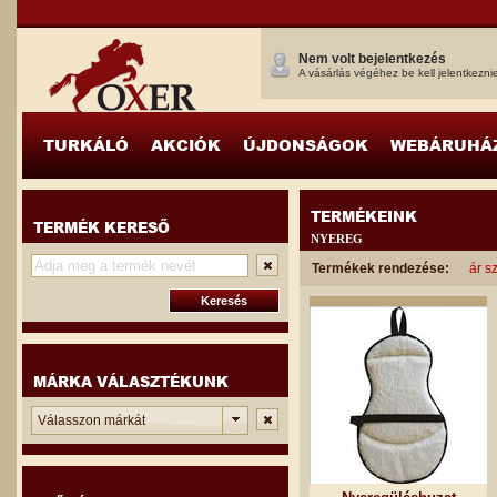
Nem volt bejelentkezés
A vásárlás végéhez be kell jelentkezni
TURKÁLÓ
AKCIÓK
ÚJDONSÁGOK
WEBÁRUHÁ
TERMÉKEINK
TERMÉK KERESŐ
NYEREG
Termékek rendezése:
ár sz
MÁRKA VÁLASZTÉKUNK
Válasszon márkát