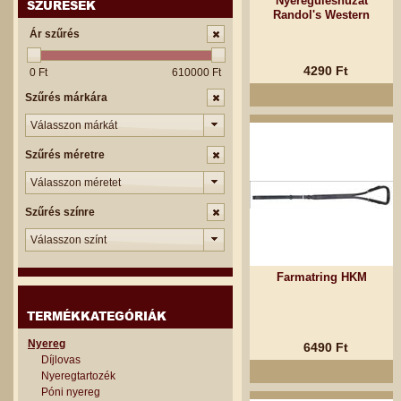
Nyeregüléshuzat
SZŰRÉSEK
Randol's Western
Ár szűrés
4290 Ft
0 Ft
610000 Ft
Szűrés márkára
Válasszon márkát
Szűrés méretre
Válasszon méretet
Szűrés színre
Válasszon színt
Farmatring HKM
TERMÉKKATEGÓRIÁK
Nyereg
6490 Ft
Díjlovas
Nyeregtartozék
Póni nyereg