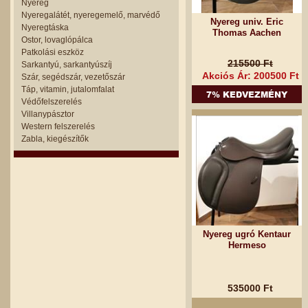
Nyereg
Nyeregalátét, nyeregemelő, marvédő
Nyereg univ. Eric
Nyeregtáska
Thomas Aachen
Ostor, lovaglópálca
Patkolási eszköz
215500 Ft
Sarkantyú, sarkantyúszíj
Akciós Ár: 200500 Ft
Szár, segédszár, vezetőszár
Táp, vitamin, jutalomfalat
7% KEDVEZMÉNY
Védőfelszerelés
Villanypásztor
Western felszerelés
Zabla, kiegészítők
Nyereg ugró Kentaur
Hermeso
535000 Ft